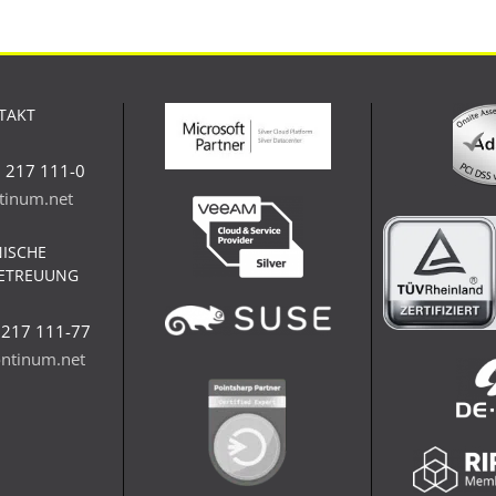
TAKT
1 217 111-0
tinum.net
ISCHE
ETREUUNG
 217 111-77
ntinum.net