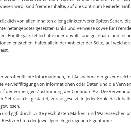
iesen wird, sind fremde Inhalte, auf die Continum keinerlei Einfl
rücklich von allen Inhalten aller gelinkten/verknüpften Seiten, d
en Internetangebotes gesetzten Links und Verweise sowie für Fremd
en. Für illegale, fehlerhafte oder unvollständige Inhalte und ins
nen entstehen, haftet allein der Anbieter der Seite, auf welche 
eist.
hier veröffentlichte Informationen, mit Ausnahme der gekennzeich
e Vervielfältigung von Informationen oder Daten und die Verwend
rf der vorherigen Zustimmung der Continum AG. Die Verwendung 
Gebrauch ist gestattet, vorausgesetzt, in jeder Kopie des Inhalt
ngewiesen.
en und ggf. durch Dritte geschützten Marken- und Warenzeichen 
 Besitzrechten der jeweiligen eingetragenen Eigentümer.